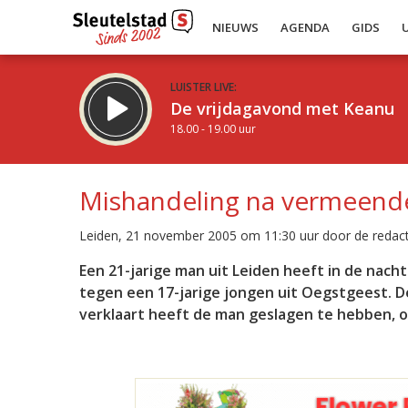
NIEUWS
AGENDA
GIDS
LUISTER LIVE:
De vrijdagavond met Keanu
18.00 - 19.00 uur
Mishandeling na vermeende 
Leiden, 21 november 2005 om 11:30 uur door de redact
Inklappen
Een 21-jarige man uit Leiden heeft in de nac
tegen een 17-jarige jongen uit Oegstgeest. D
verklaart heeft de man geslagen te hebben, om