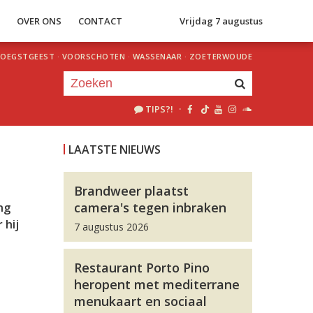
S
OVER ONS
CONTACT
Vrijdag 7 augustus
OEGSTGEEST
·
VOORSCHOTEN
·
WASSENAAR
·
ZOETERWOUDE
TIPS?!
·
Je luistert nu naar
uur 1 van 0
LAATSTE NIEUWS
«
Vorig uur
Volgend uur
»
Brandweer plaatst
camera's tegen inbraken
ng
 hij
7 augustus 2026
Restaurant Porto Pino
heropent met mediterrane
menukaart en sociaal