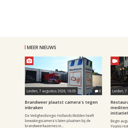
MEER NIEUWS
Leiden, 7 augustus 2026, 18:05
0
Leiden, 7
Brandweer plaatst camera's tegen
Restaur
inbraken
mediter
initiatie
De Veiligheidsregio Hollands Midden heeft
bewakingscamera's laten plaatsen bij de
Begin aug
brandweerkazernes in...
Younis res