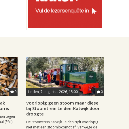
0
Leiden, 7 augustus 2026, 15:00
0
aak
Voorlopig geen stoom maar diesel
orris
bij Stoomtrein Leiden-Katwijk door
droogte
nen tegen
al (PMI).
De Stoomtrein Katwijk Leiden rijdt voorlopig
niet met een stoomlocomotief. Vanwege de