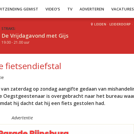
UITZENDING GEMIST
VIDEO’S
TV
ADVERTEREN
VACATURE
LEIDEN
·
LEIDERDORP
·
STRAKS:
De Vrijdagavond met Gijs
19.00 - 21.00 uur
fietsendiefstal
ie
ht van zaterdag op zondag aangifte gedaan van mishandeli
e Oegstgeestenaar is overgebracht naar het bureau waar
dat hij dacht dat hij een fiets gestolen had.
Advertentie