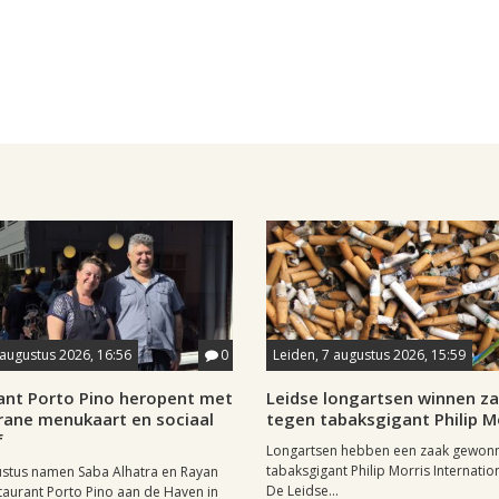
 augustus 2026, 16:56
0
Leiden, 7 augustus 2026, 15:59
ant Porto Pino heropent met
Leidse longartsen winnen z
rane menukaart en sociaal
tegen tabaksgigant Philip M
f
Longartsen hebben een zaak gewon
tabaksgigant Philip Morris Internation
ustus namen Saba Alhatra en Rayan
De Leidse...
taurant Porto Pino aan de Haven in