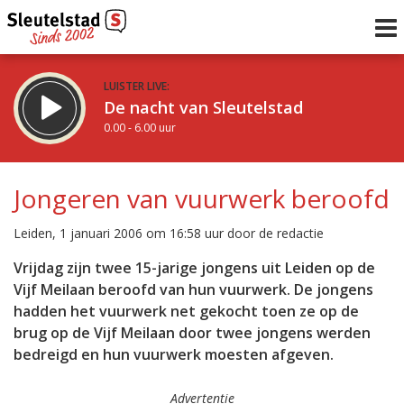
LUISTER LIVE:
De nacht van Sleutelstad
0.00 - 6.00 uur
STRAKS:
De ochtend van Sleutelstad
Jongeren van vuurwerk beroofd
6.00 - 12.00 uur
uur 1 van 0
Vorig uur
Volgend uur
Leiden, 1 januari 2006 om 16:58 uur door de redactie
Inklappen
Vrijdag zijn twee 15-jarige jongens uit Leiden op de
Vijf Meilaan beroofd van hun vuurwerk. De jongens
hadden het vuurwerk net gekocht toen ze op de
brug op de Vijf Meilaan door twee jongens werden
bedreigd en hun vuurwerk moesten afgeven.
Advertentie