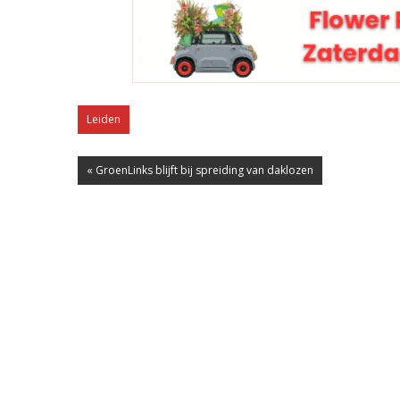
Leiden
« GroenLinks blijft bij spreiding van daklozen