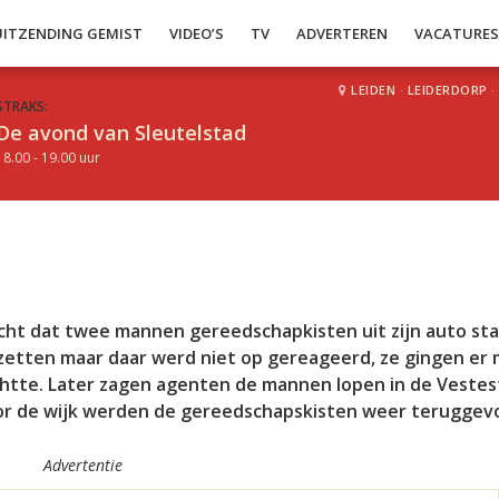
UITZENDING GEMIST
VIDEO’S
TV
ADVERTEREN
VACATURE
LEIDEN
·
LEIDERDORP
·
STRAKS:
De avond van Sleutelstad
18.00 - 19.00 uur
cht dat twee mannen gereedschapkisten uit zijn auto stal
zetten maar daar werd niet op gereageerd, ze gingen er
ichtte. Later zagen agenten de mannen lopen in de Vestes
oor de wijk werden de gereedschapskisten weer teruggev
Advertentie