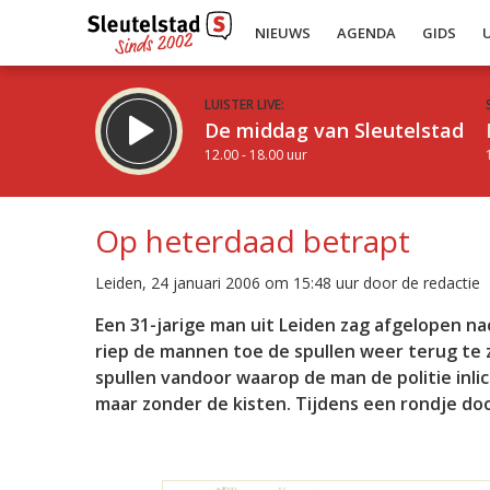
NIEUWS
AGENDA
GIDS
LUISTER LIVE:
De middag van Sleutelstad
12.00 - 18.00 uur
Op heterdaad betrapt
Leiden, 24 januari 2006 om 15:48 uur door de redactie
Inklappen
Een 31-jarige man uit Leiden zag afgelopen na
riep de mannen toe de spullen weer terug te 
spullen vandoor waarop de man de politie inl
maar zonder de kisten. Tijdens een rondje d