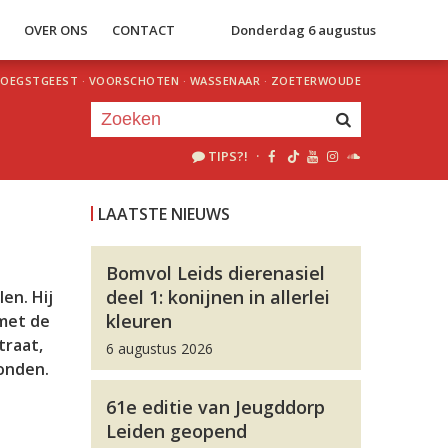
S
OVER ONS
CONTACT
Donderdag 6 augustus
OEGSTGEEST
·
VOORSCHOTEN
·
WASSENAAR
·
ZOETERWOUDE
TIPS?!
·
Je luistert nu naar
uur 1 van 0
LAATSTE NIEUWS
«
Vorig uur
Volgend uur
»
Bomvol Leids dierenasiel
deel 1: konijnen in allerlei
en. Hij
kleuren
 met de
traat,
6 augustus 2026
onden.
61e editie van Jeugddorp
Leiden geopend