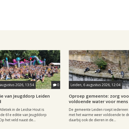
 augustus 2026, 13:54
0
Leiden, 6 augustus 2026, 12:04
ie van Jeugddorp Leiden
Oproep gemeente: zorg voo
d
voldoende water voor mens 
Atletiek in de Leidse Hout is
De gemeente Leiden roept iedereen
de 61e editie van Jeugddorp
met het warme weer voldoende te dr
p het veld naast de...
daarbij ook de dieren in de...