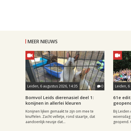
MEER NIEUWS
Leiden, 6 augustus 2026, 14:35
0
Leiden, 6
Bomvol Leids dierenasiel deel 1:
61e edit
konijnen in allerlei kleuren
geopen
Konijnen lijken gemaakt te zijn om mee te
Bij Leiden 
knuffelen. Zacht velletje, rond staartje, dat
woensdag 
aandoenlijk neusje dat...
geopend. O