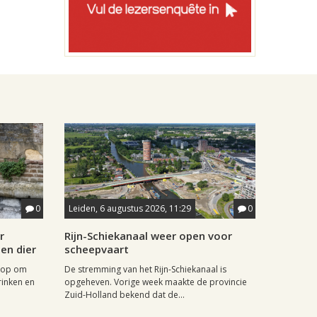
0
Leiden, 6 augustus 2026, 11:29
0
r
Rijn-Schiekanaal weer open voor
en dier
scheepvaart
 op om
De stremming van het Rijn-Schiekanaal is
inken en
opgeheven. Vorige week maakte de provincie
Zuid-Holland bekend dat de...