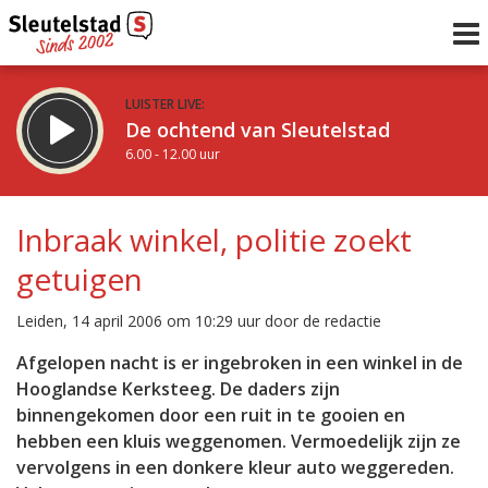
LUISTER LIVE:
De ochtend van Sleutelstad
6.00 - 12.00 uur
STRAKS:
De middag van Sleutelstad
Inbraak winkel, politie zoekt
12.00 - 18.00 uur
getuigen
uur 1 van 0
Vorig uur
Volgend uur
Leiden, 14 april 2006 om 10:29 uur door de redactie
Inklappen
Afgelopen nacht is er ingebroken in een winkel in de
Hooglandse Kerksteeg. De daders zijn
binnengekomen door een ruit in te gooien en
hebben een kluis weggenomen. Vermoedelijk zijn ze
vervolgens in een donkere kleur auto weggereden.