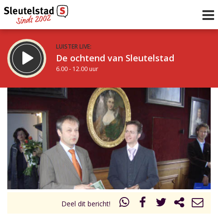
LUISTER LIVE:
De ochtend van Sleutelstad
6.00 - 12.00 uur
STRAKS:
De middag van Sleutelstad
12.00 - 17.00 uur
uur 1 van 0
Vorig uur
Volgend uur
Inklappen
Deel dit bericht!