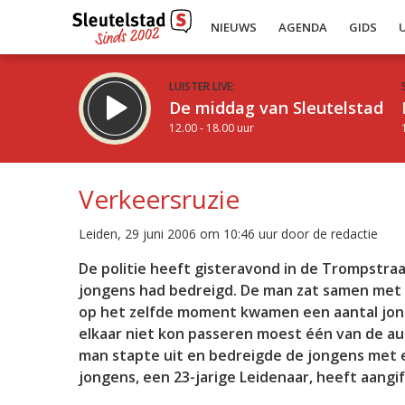
NIEUWS
AGENDA
GIDS
LUISTER LIVE:
De middag van Sleutelstad
12.00 - 18.00 uur
Verkeersruzie
Leiden, 29 juni 2006 om 10:46 uur door de redactie
Inklappen
De politie heeft gisteravond in de Trompstr
jongens had bedreigd. De man zat samen met z
op het zelfde moment kwamen een aantal jong
elkaar niet kon passeren moest één van de au
man stapte uit en bedreigde de jongens met
jongens, een 23-jarige Leidenaar, heeft aang