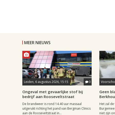
MEER NIEUWS
Leiden, 6 augustus 2026, 15:15
0
Voorschot
Ongeval met gevaarlijke stof bij
Geen bl
bedrijf aan Rooseveltstraat
Berkhout
De brandweer is rond 14.40 uur massaal
Het zal de
uitgerukt richting het pand van Bergman Clinics
Burgemees
aan de Rooseveltstraat in...
niet zijn on