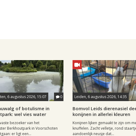
en, 6 augustus 2026, 15:07
0
Leiden, 6 augustus 2026, 14:35
auwalg of botulisme in
Bomvol Leids dierenasiel dee
park: wel vies water
konijnen in allerlei kleuren
 vaste bezoeker van het
Konijnen lijken gemaakt te zijn om m
ter Berkhoutpark in Voorschoten
knuffelen. Zacht velletje, rond staartj
tgaan: er ligt een...
aandoenlijk neusje dat...