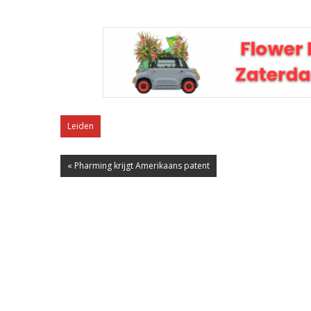
Leiden
« Pharming krijgt Amerikaans patent