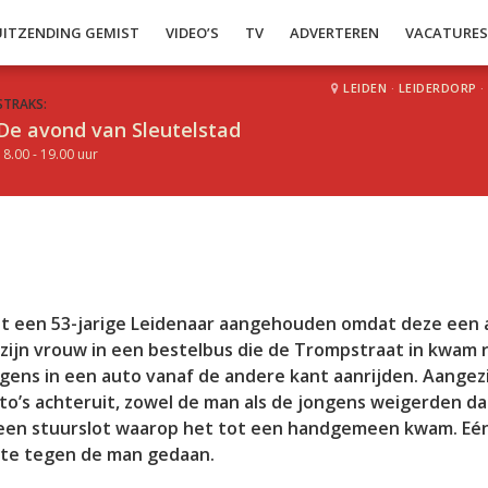
UITZENDING GEMIST
VIDEO’S
TV
ADVERTEREN
VACATURE
LEIDEN
·
LEIDERDORP
·
STRAKS:
De avond van Sleutelstad
18.00 - 19.00 uur
aat een 53-jarige Leidenaar aangehouden omdat deze een 
ijn vrouw in een bestelbus die de Trompstraat in kwam r
ens in een auto vanaf de andere kant aanrijden. Aange
to’s achteruit, zowel de man als de jongens weigerden da
 een stuurslot waarop het tot een handgemeen kwam. Eé
ifte tegen de man gedaan.