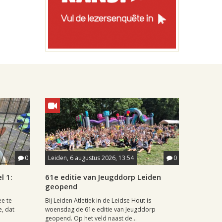
0
Leiden, 6 augustus 2026, 13:54
0
l 1:
61e editie van Jeugddorp Leiden
geopend
ee te
Bij Leiden Atletiek in de Leidse Hout is
e, dat
woensdag de 61e editie van Jeugddorp
geopend. Op het veld naast de...