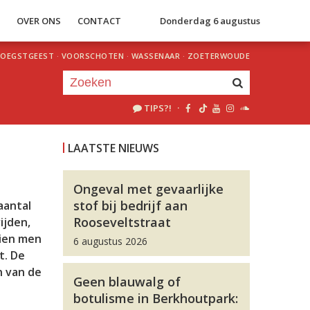
S
OVER ONS
CONTACT
Donderdag 6 augustus
OEGSTGEEST
·
VOORSCHOTEN
·
WASSENAAR
·
ZOETERWOUDE
TIPS?!
·
Je luistert nu naar
uur 1 van 0
LAATSTE NIEUWS
«
Vorig uur
Volgend uur
»
Ongeval met gevaarlijke
stof bij bedrijf aan
aantal
Rooseveltstraat
ijden,
zien men
6 augustus 2026
t. De
n van de
Geen blauwalg of
botulisme in Berkhoutpark: