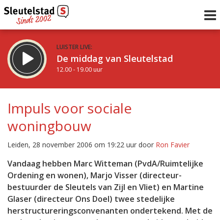
LUISTER LIVE:
De middag van Sleutelstad
12.00 - 19.00 uur
STRAKS:
De avond van Sleutelstad
Impuls voor sociale
19.00 - 22.00 uur
woningbouw
uur 1 van 0
Vorig uur
Volgend uur
Leiden, 28 november 2006 om 19:22 uur door
Ron Favier
Inklappen
Vandaag hebben Marc Witteman (PvdA/Ruimtelijke
Ordening en wonen), Marjo Visser (directeur-
bestuurder de Sleutels van Zijl en Vliet) en Martine
Glaser (directeur Ons Doel) twee stedelijke
herstructureringsconvenanten ondertekend. Met de