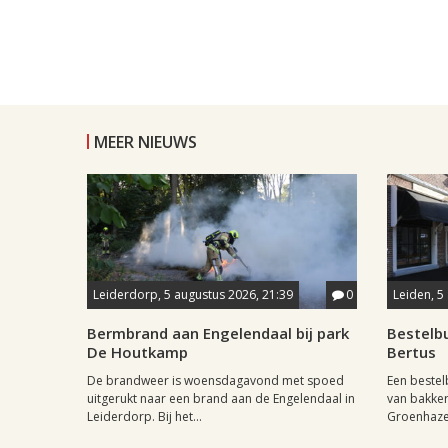
MEER NIEUWS
Leiderdorp, 5 augustus 2026, 21:39
0
Leiden, 5
Bermbrand aan Engelendaal bij park
Bestelbu
De Houtkamp
Bertus
De brandweer is woensdagavond met spoed
Een beste
uitgerukt naar een brand aan de Engelendaal in
van bakker
Leiderdorp. Bij het...
Groenhazen