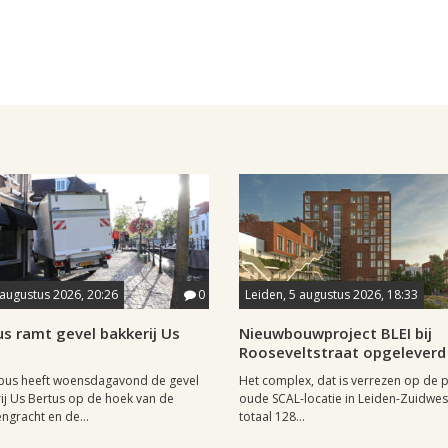
 augustus 2026, 20:26
0
Leiden, 5 augustus 2026, 18:33
s ramt gevel bakkerij Us
Nieuwbouwproject BLEI bij
Rooseveltstraat opgeleverd
lbus heeft woensdagavond de gevel
Het complex, dat is verrezen op de p
ij Us Bertus op de hoek van de
oude SCAL-locatie in Leiden-Zuidwest,
gracht en de...
totaal 128...