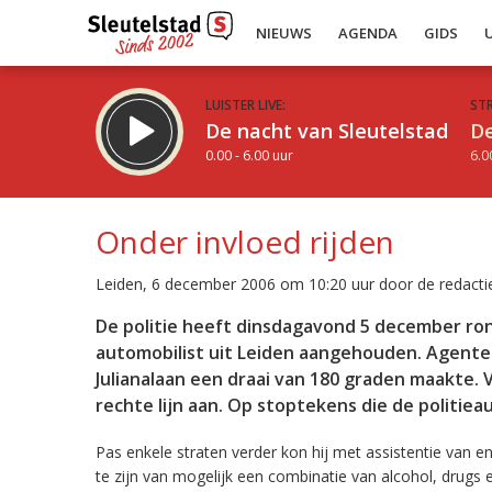
NIEUWS
AGENDA
GIDS
LUISTER LIVE:
ST
De nacht van Sleutelstad
De
0.00 - 6.00 uur
6.0
Onder invloed rijden
Leiden, 6 december 2006 om 10:20 uur door de redacti
Inklappen
De politie heeft dinsdagavond 5 december ron
automobilist uit Leiden aangehouden. Agenten
Julianalaan een draai van 180 graden maakte. V
rechte lijn aan. Op stoptekens die de politieaut
Pas enkele straten verder kon hij met assistentie van e
te zijn van mogelijk een combinatie van alcohol, drugs e