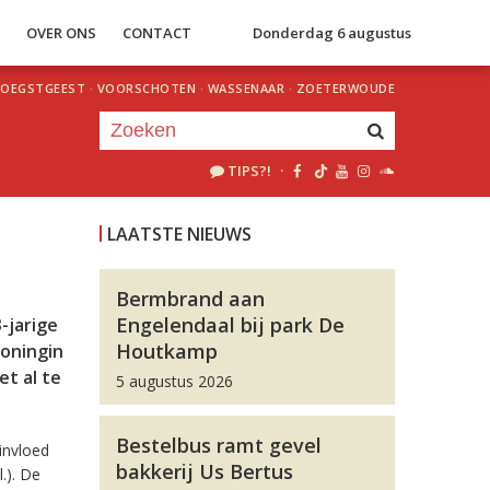
S
OVER ONS
CONTACT
Donderdag 6 augustus
OEGSTGEEST
·
VOORSCHOTEN
·
WASSENAAR
·
ZOETERWOUDE
TIPS?!
·
Je luistert nu naar
uur 1 van 0
LAATSTE NIEUWS
«
Vorig uur
Volgend uur
»
Bermbrand aan
Engelendaal bij park De
-jarige
Houtkamp
Koningin
et al te
5 augustus 2026
Bestelbus ramt gevel
invloed
bakkerij Us Bertus
.). De