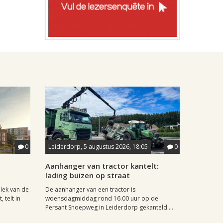
0
Leiderdorp, 5 augustus 2026, 18:05
0
Aanhanger van tractor kantelt:
lading buizen op straat
lek van de
De aanhanger van een tractor is
 telt in
woensdagmiddag rond 16.00 uur op de
Persant Snoepweg in Leiderdorp gekanteld....