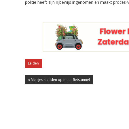
politie heeft zijn rijbewijs ingenomen en maakt proces-
Leiden
« Meisjes kladden op muur fietstunnel