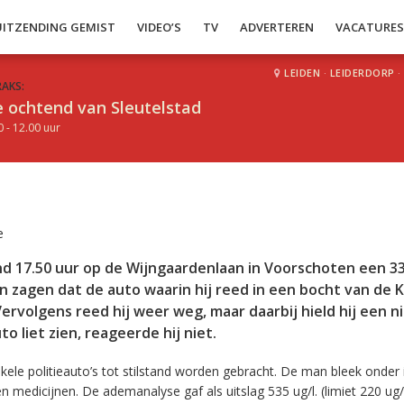
UITZENDING GEMIST
VIDEO’S
TV
ADVERTEREN
VACATURE
LEIDEN
·
LEIDERDORP
·
RAKS:
 ochtend van Sleutelstad
0 - 12.00 uur
e
d 17.50 uur op de Wijngaardenlaan in Voorschoten een 33
 zagen dat de auto waarin hij reed in een bocht van de 
ervolgens reed hij weer weg, maar daarbij hield hij een ni
o liet zien, reageerde hij niet.
nkele politieauto’s tot stilstand worden gebracht. De man bleek onder 
n medicijnen. De ademanalyse gaf als uitslag 535 ug/l. (limiet 220 ug/l