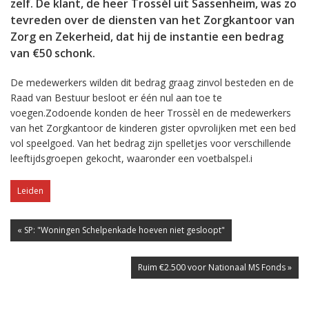
zelf. De klant, de heer Trossèl uit Sassenheim, was zo
tevreden over de diensten van het Zorgkantoor van
Zorg en Zekerheid, dat hij de instantie een bedrag
van €50 schonk.
De medewerkers wilden dit bedrag graag zinvol besteden en de
Raad van Bestuur besloot er één nul aan toe te
voegen.Zodoende konden de heer Trossèl en de medewerkers
van het Zorgkantoor de kinderen gister opvrolijken met een bed
vol speelgoed. Van het bedrag zijn spelletjes voor verschillende
leeftijdsgroepen gekocht, waaronder een voetbalspel.i
Leiden
« SP: "Woningen Schelpenkade hoeven niet gesloopt"
Ruim €2.500 voor Nationaal MS Fonds »