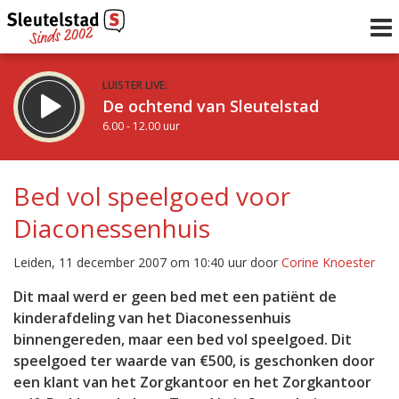
LUISTER LIVE:
De ochtend van Sleutelstad
6.00 - 12.00 uur
STRAKS:
De middag van Sleutelstad
Bed vol speelgoed voor
12.00 - 19.00 uur
Diaconessenhuis
uur 1 van 0
Vorig uur
Volgend uur
Leiden, 11 december 2007 om 10:40 uur door
Corine Knoester
Inklappen
Dit maal werd er geen bed met een patiënt de
kinderafdeling van het Diaconessenhuis
binnengereden, maar een bed vol speelgoed. Dit
speelgoed ter waarde van €500, is geschonken door
een klant van het Zorgkantoor en het Zorgkantoor