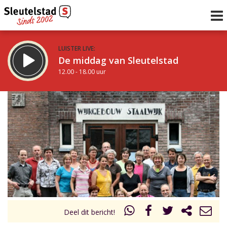
LUISTER LIVE:
De middag van Sleutelstad
12.00 - 18.00 uur
STRAKS:
De avond van Sleutelstad
18.00 - 21.00 uur
uur 1 van 0
Vorig uur
Volgend uur
Inklappen
Deel dit bericht!