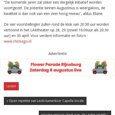
“De komende jaren zal zeker een dergelijk initiatief worden
voortgezet. De potentie binnen Augustinus is weergaloos, de
kwaliteit is dan ook van een zeer hoog niveau”, aldus Eliane.
De vier voorstellingen zullen rond de klok van 20:30 uur worden
vertoond in het LAKtheater op 28, 29 (zowel 16:00uur als 20:30
uur) en 30 april. Voor verdere informatie en foto’s :
www.chickago.nl
Advertentie
Leiden
« Open repetitie van Leids kamerkoor Capella Vocale
Haagse winnaar vliegt over de Leidse singels »