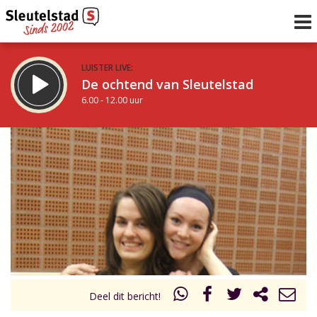
LUISTER LIVE:
De ochtend van Sleutelstad
6.00 - 12.00 uur
STRAKS:
De middag van Sleutelstad
12.00 - 17.00 uur
uur 1 van 0
Vorig uur
Volgend uur
Inklappen
Deel dit bericht!