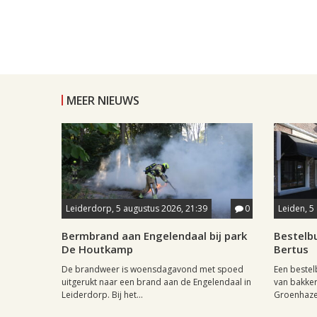
MEER NIEUWS
Leiderdorp, 5 augustus 2026, 21:39
0
Leiden, 5
Bermbrand aan Engelendaal bij park
Bestelbu
De Houtkamp
Bertus
De brandweer is woensdagavond met spoed
Een beste
uitgerukt naar een brand aan de Engelendaal in
van bakker
Leiderdorp. Bij het...
Groenhazen