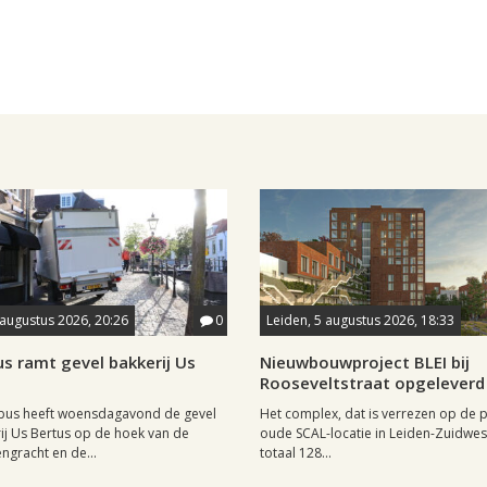
 augustus 2026, 20:26
0
Leiden, 5 augustus 2026, 18:33
s ramt gevel bakkerij Us
Nieuwbouwproject BLEI bij
Rooseveltstraat opgeleverd
lbus heeft woensdagavond de gevel
Het complex, dat is verrezen op de p
ij Us Bertus op de hoek van de
oude SCAL-locatie in Leiden-Zuidwest,
gracht en de...
totaal 128...