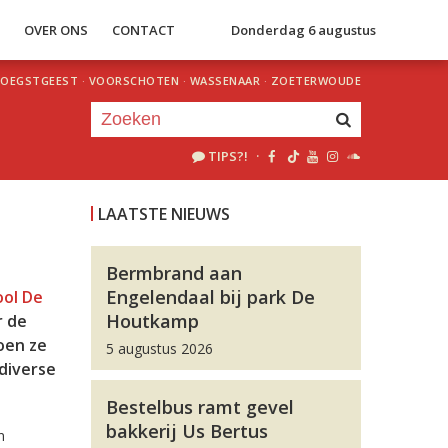
S
OVER ONS
CONTACT
Donderdag 6 augustus
OEGSTGEEST
·
VOORSCHOTEN
·
WASSENAAR
·
ZOETERWOUDE
TIPS?!
·
Je luistert nu naar
uur 1 van 0
LAATSTE NIEUWS
«
Vorig uur
Volgend uur
»
Bermbrand aan
Engelendaal bij park De
ool De
Houtkamp
r de
oen ze
5 augustus 2026
diverse
Bestelbus ramt gevel
bakkerij Us Bertus
n