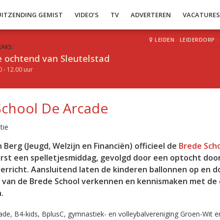
UITZENDING GEMIST
VIDEO’S
TV
ADVERTEREN
VACATURE
LEIDEN
·
LEIDERDORP
·
RAKS:
 ochtend van Sleutelstad
0 - 12.00 uur
School De Arcade
tie
erg (Jeugd, Welzijn en Financiën) officieel de
Brede Sch
erst een spelletjesmiddag, gevolgd door een optocht doo
 verricht. Aansluitend laten de kinderen ballonnen op en d
 van de Brede School verkennen en kennismaken met de 
.
de, B4-kids, BplusC, gymnastiek- en volleybalvereniging Groen-Wit e