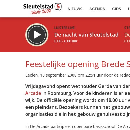
NIEUWS
AGENDA
GIDS
LUISTER LIVE:
ST
De nacht van Sleutelstad
De
0.00 - 6.00 uur
6.0
Feestelijke opening Brede 
Leiden, 10 september 2008 om 22:51 uur door de redac
Inklappen
Vrijdagavond opent wethouder Gerda van den B
Arcade
in Roomburg. Voor de kinderen is er e
wijk. De officiële opening wordt om 18.00 uur
een pleindans. Bezoekers kunnen het gebouw
organisaties die in het gebouw gehuisvest zijn
In De Arcade participeren openbare basisschool De Arca