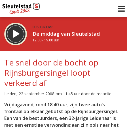
LUISTER LIVE:
De middag van Sleutelstad
12.00 - 19.00 uur
STRAKS:
De avond van Sleutelstad
Te snel door de bocht op
19.00 - 22.00 uur
Rijnsburgersingel loopt
uur 1 van 0
Vorig uur
Volgend uur
verkeerd af
Inklappen
Leiden, 22 september 2008 om 11:45 uur door de redactie
Vrijdagavond, rond 18.40 uur, zijn twee auto’s
frontaal op elkaar gebotst op de Rijnsburgersingel.
Een van de bestuurders, een 32-jarige Leidenaar is
met een ernstige verwonding aan zijn pols naar het