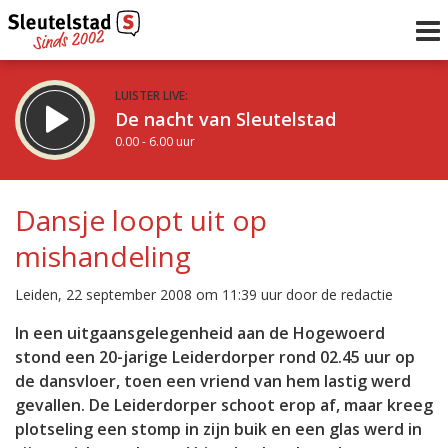
LUISTER LIVE:
De nacht van Sleutelstad
0.00 - 6.00 uur
STRAKS:
De ochtend van Sleutelstad
Dansje loopt uit op
6.00 - 12.00 uur
mishandeling
uur 1 van 0
Vorig uur
Volgend uur
Leiden, 22 september 2008 om 11:39 uur door de redactie
Inklappen
In een uitgaansgelegenheid aan de Hogewoerd
stond een 20-jarige Leiderdorper rond 02.45 uur op
de dansvloer, toen een vriend van hem lastig werd
gevallen. De Leiderdorper schoot erop af, maar kreeg
plotseling een stomp in zijn buik en een glas werd in