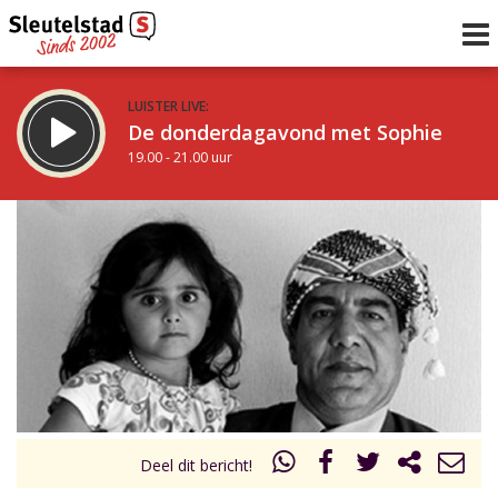
LUISTER LIVE:
De donderdagavond met Sophie
19.00 - 21.00 uur
STRAKS:
De avond van Sleutelstad
21.00 - 0.00 uur
uur 1 van 0
Vorig uur
Volgend uur
Inklappen
Deel dit bericht!