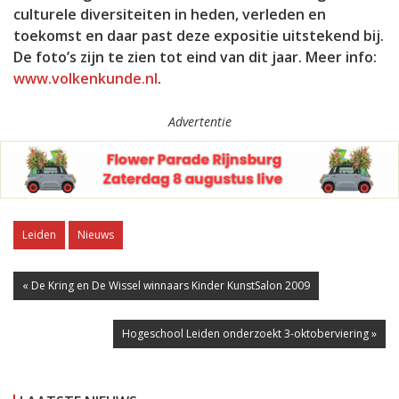
culturele diversiteiten in heden, verleden en
toekomst en daar past deze expositie uitstekend bij.
De foto’s zijn te zien tot eind van dit jaar. Meer info:
www.volkenkunde.nl
.
Advertentie
Leiden
Nieuws
« De Kring en De Wissel winnaars Kinder KunstSalon 2009
Hogeschool Leiden onderzoekt 3-oktoberviering »