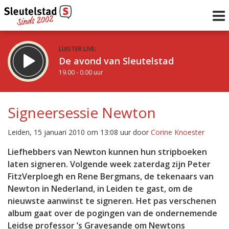
LUISTER LIVE:
De avond van Sleutelstad
19.00 - 0.00 uur
STRAKS:
De nacht van Sleutelstad
Signeersessie Newton
0.00 - 6.00 uur
uur 1 van 0
Vorig uur
Volgend uur
Leiden, 15 januari 2010 om 13:08 uur door
Corine Knoester
Inklappen
Liefhebbers van Newton kunnen hun stripboeken
laten signeren. Volgende week zaterdag zijn Peter
FitzVerploegh en Rene Bergmans, de tekenaars van
Newton in Nederland, in Leiden te gast, om de
nieuwste aanwinst te signeren. Het pas verschenen
album gaat over de pogingen van de ondernemende
Leidse professor ’s Gravesande om Newtons