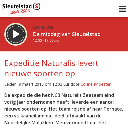
LUISTER LIVE:
De middag van Sleutelstad
12.00 - 17.00 uur
STRAKS:
Sleutelstad 30
Expeditie Naturalis levert
17.00 - 19.00 uur
nieuwe soorten op
uur 1 van 0
Vorig uur
Volgend uur
Leiden, 9 maart 2010 om 12:03 uur door
Corine Knoester
Inklappen
De expeditie die het NCB Naturalis Zeeteam eind
vorig jaar ondernomen heeft, leverde een aantal
nieuwe soorten op. Het team reisde af naar Ternate,
een vulkaaneiland dat deel uitmaakt van de
Noordelijke Molukken. Men vermoedt dat het