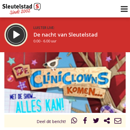
LUISTER LIVE:
De nacht van Sleutelstad
0.00 - 6.00 uur
STRAKS:
De ochtend van Sleutelstad
6.00 - 12.00 uur
uur 1 van 0
Vorig uur
Volgend uur
Inklappen
Deel dit bericht!