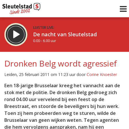
LUISTER LIVE:
De nacht van Sleutelstad
0.00 - 6.00 uur
STRAKS:
De ochtend van Sleutelstad
Dronken Belg wordt agressief
6.00 - 12.00 uur
uur 1 van 0
Vorig uur
Volgend uur
Leiden, 25 februari 2011 om 11:23 uur door
Corine Knoester
Inklappen
Een 18-jarige Brusselaar kreeg het vannacht aan de
stok met de politie. De dronken Belg gedroeg zich
rond 04.00 uur vervelend bij een feest op de
Breestraat, en stoorde de beveiligers bij hun werk.
Toen zij hem probeerden weg te sturen, wilde de
Brusselaar van geen wijken weten. Tegen agenten
die hem vervolgens aanspraken, nam hij een