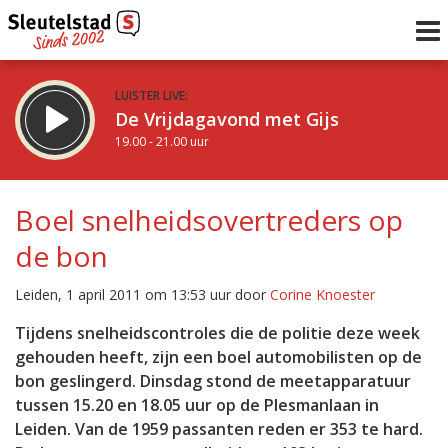
LUISTER LIVE:
De Vrijdagavond met Gijs
19.00 - 21.00 uur
STRAKS:
De avond van Sleutelstad
Boel snelheidsovertreders op
21.00 - 0.00 uur
de bon
uur 1 van 0
Vorig uur
Volgend uur
Leiden, 1 april 2011 om 13:53 uur door
Corine Knoester
Inklappen
Tijdens snelheidscontroles die de politie deze week
gehouden heeft, zijn een boel automobilisten op de
bon geslingerd. Dinsdag stond de meetapparatuur
tussen 15.20 en 18.05 uur op de Plesmanlaan in
Leiden. Van de 1959 passanten reden er 353 te hard.