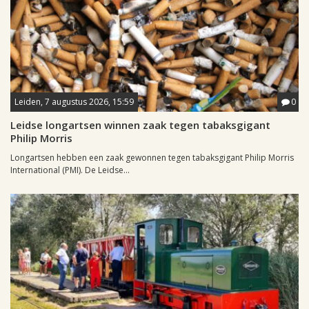
Leiden, 7 augustus 2026, 15:59
0
Leidse longartsen winnen zaak tegen tabaksgigant
Philip Morris
Longartsen hebben een zaak gewonnen tegen tabaksgigant Philip Morris
International (PMI). De Leidse...