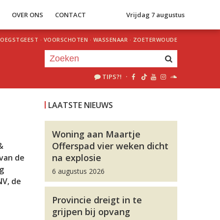
S
OVER ONS
CONTACT
Vrijdag 7 augustus
OEGSTGEEST
·
VOORSCHOTEN
·
WASSENAAR
·
ZOETERWOUDE
TIPS?!
·
Je luistert nu naar
uur 1 van 0
LAATSTE NIEUWS
«
Vorig uur
Volgend uur
»
Woning aan Maartje
Offerspad vier weken dicht
&
na explosie
 van de
g
6 augustus 2026
NV, de
Provincie dreigt in te
grijpen bij opvang