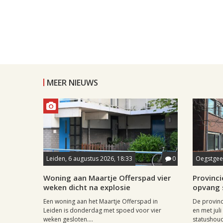
MEER NIEUWS
Leiden, 6 augustus 2026, 18:33
0
Oegstgees
Woning aan Maartje Offerspad vier
Provincie
weken dicht na explosie
opvang 
Een woning aan het Maartje Offerspad in
De provinc
Leiden is donderdag met spoed voor vier
en met jul
weken gesloten....
statushoud