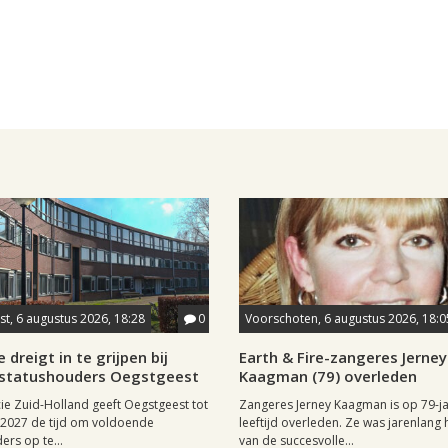
t, 6 augustus 2026, 18:28
0
Voorschoten, 6 augustus 2026, 18:0
 dreigt in te grijpen bij
Earth & Fire-zangeres Jerney
statushouders Oegstgeest
Kaagman (79) overleden
ie Zuid-Holland geeft Oegstgeest tot
Zangeres Jerney Kaagman is op 79-ja
i 2027 de tijd om voldoende
leeftijd overleden. Ze was jarenlang 
ers op te...
van de succesvolle...