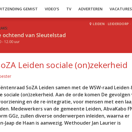
UITZENDING GEMIST
VIDEO’S
TV
ADVERTEREN
VACATURE
LEIDEN
·
LEIDERDORP
·
RAKS:
 ochtend van Sleutelstad
0 - 12.00 uur
oZA Leiden sociale (on)zekerheid
oester
iëntenraad SoZA Leiden samen met de WSW-raad Leiden 
e sociale (on)zekerheid. Aan de orde komen De gevolgen
voorziening en de re-integratie, voor mensen met een laa
nden. Medewerkers van de gemeente Leiden, AbvaKabo F
form GGz, zullen diverse onderwerpen inleiden, waarna er
-Jaap de Haan is aanwezig. Wethouder Jan Laurier is