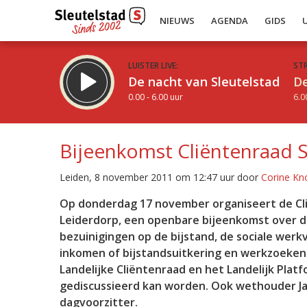
NIEUWS
AGENDA
GIDS
LUISTER LIVE:
ST
De nacht van Sleutelstad
De
0.00 - 6.00 uur
6.0
Bijeenkomst Cliëntenraad S
Leiden, 8 november 2011 om 12:47 uur door
Corine Kn
Inklappen
Op donderdag 17 november organiseert de Cl
Leiderdorp, een openbare bijeenkomst over d
bezuinigingen op de bijstand, de sociale werk
inkomen of bijstandsuitkering en werkzoeke
Landelijke Cliëntenraad en het Landelijk Plat
gediscussieerd kan worden. Ook wethouder Jan
dagvoorzitter.