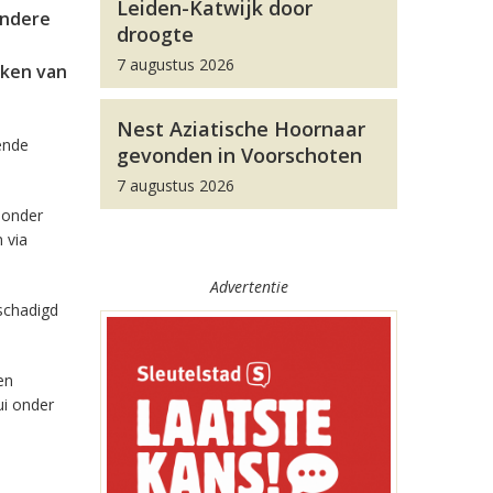
Leiden-Katwijk door
andere
droogte
7 augustus 2026
eken van
Nest Aziatische Hoornaar
ende
gevonden in Voorschoten
7 augustus 2026
 onder
 via
Advertentie
eschadigd
en
ui onder