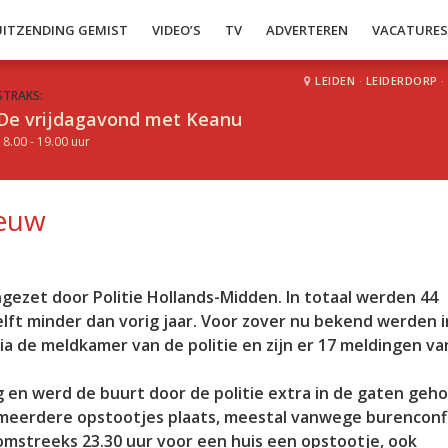
UITZENDING GEMIST
VIDEO’S
TV
ADVERTEREN
VACATURE
LEIDEN
·
LEIDERDORP
·
STRAKS:
De vrijdagavond met Keanu
18.00 - 19.00 uur
ieuw
gezet door Politie Hollands-Midden. In totaal werden 44
helft minder dan vorig jaar. Voor zover nu bekend werden i
a de meldkamer van de politie en zijn er 17 meldingen va
g en werd de buurt door de politie extra in de gaten geh
eerdere opstootjes plaats, meestal vanwege burenconfl
mstreeks 23.30 uur voor een huis een opstootje, ook