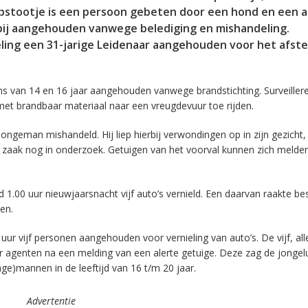
 opstootje is een persoon gebeten door een hond en een 
bij aangehouden vanwege belediging en mishandeling.
seling een 31-jarige Leidenaar aangehouden voor het afst
ns van 14 en 16 jaar aangehouden vanwege brandstichting. Surveiller
t brandbaar materiaal naar een vreugdevuur toe rijden.
ongeman mishandeld. Hij liep hierbij verwondingen op in zijn gezicht,
 zaak nog in onderzoek. Getuigen van het voorval kunnen zich melden
 1.00 uur nieuwjaarsnacht vijf auto’s vernield. Een daarvan raakte b
en.
 vijf personen aangehouden voor vernieling van auto’s. De vijf, all
r agenten na een melding van een alerte getuige. Deze zag de jongel
ge)mannen in de leeftijd van 16 t/m 20 jaar.
Advertentie