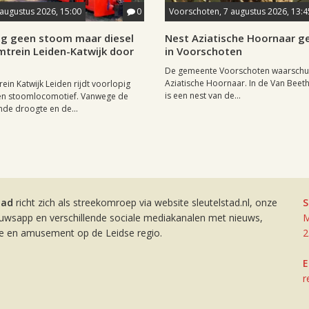
 augustus 2026, 15:00
0
Voorschoten, 7 augustus 2026, 13:4
ig geen stoom maar diesel
Nest Aziatische Hoornaar 
mtrein Leiden-Katwijk door
in Voorschoten
De gemeente Voorschoten waarschu
Aziatische Hoornaar. In de Van Beet
ein Katwijk Leiden rijdt voorlopig
is een nest van de...
een stoomlocomotief. Vanwege de
de droogte en de...
tad
richt zich als streekomroep via website sleutelstad.nl, onze
S
euwsapp en verschillende sociale mediakanalen met nieuws,
M
ie en amusement op de Leidse regio.
2
E
r