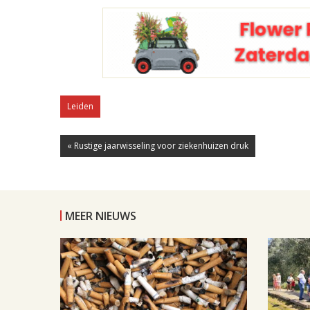
Leiden
« Rustige jaarwisseling voor ziekenhuizen druk
MEER NIEUWS