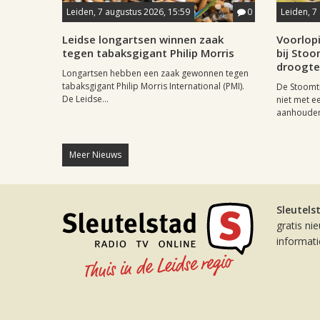
Leiden, 7 augustus 2026, 15:59
0
Leiden, 7
Leidse longartsen winnen zaak
Voorlop
tegen tabaksgigant Philip Morris
bij Stoo
droogte
Longartsen hebben een zaak gewonnen tegen
tabaksgigant Philip Morris International (PMI).
De Stoomtr
De Leidse...
niet met 
aanhouden
Meer Nieuws
Sleutels
gratis ni
informat