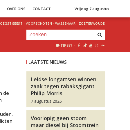
S
OVER ONS
CONTACT
Vrijdag 7 augustus
OEGSTGEEST
·
VOORSCHOTEN
·
WASSENAAR
·
ZOETERWOUDE
TIPS?!
·
Je luistert nu naar
uur 1 van 0
LAATSTE NIEUWS
«
Vorig uur
Volgend uur
»
Leidse longartsen winnen
zaak tegen tabaksgigant
Philip Morris
n de
n
7 augustus 2026
ouden.
Voorlopig geen stoom
icten.
maar diesel bij Stoomtrein