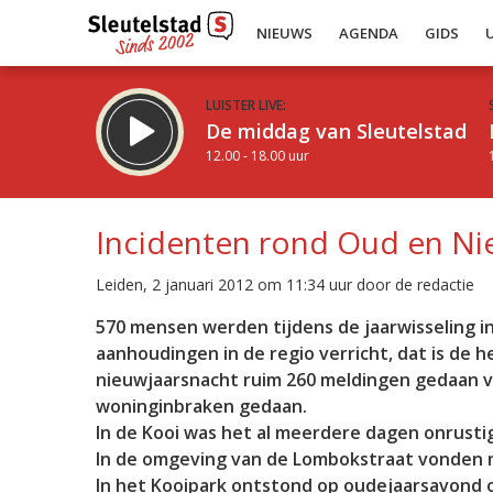
NIEUWS
AGENDA
GIDS
LUISTER LIVE:
De middag van Sleutelstad
12.00 - 18.00 uur
Incidenten rond Oud en N
Leiden, 2 januari 2012 om 11:34 uur door de redactie
Inklappen
570 mensen werden tijdens de jaarwisseling in
aanhoudingen in de regio verricht, dat is de 
nieuwjaarsnacht ruim 260 meldingen gedaan vi
woninginbraken gedaan.
In de Kooi was het al meerdere dagen onrusti
In de omgeving van de Lombokstraat vonden m
In het Kooipark ontstond op oudejaarsavond o