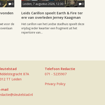
5
0
Leiden, 7 augustus 2026, 12:30
0
gevonden
Leids Carillon speelt Earth & Fire ter
ere van overleden Jerney Kaagman
wt voor de
Het carillon van het Leidse stadhuis speelt deze
hovenlaan
vrijdag ieder kwartier een fragment uit het
repertoire van...
leutelstad
Telefoon Redactie
iddelstegracht 87A
071 - 5235907
312 TT Leiden
Privacy Policy
-mail
edactie@sleutelstad.nl