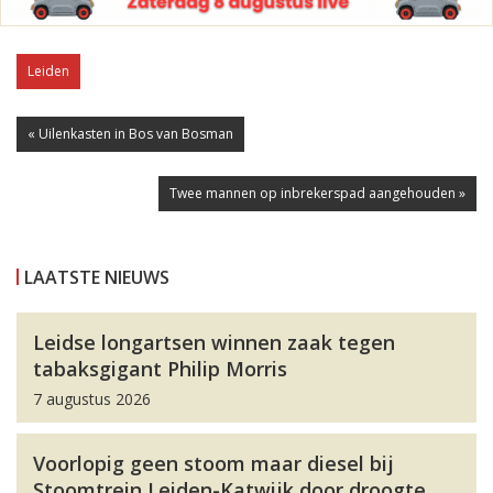
Leiden
« Uilenkasten in Bos van Bosman
Twee mannen op inbrekerspad aangehouden »
LAATSTE NIEUWS
Leidse longartsen winnen zaak tegen
tabaksgigant Philip Morris
7 augustus 2026
Voorlopig geen stoom maar diesel bij
Stoomtrein Leiden-Katwijk door droogte