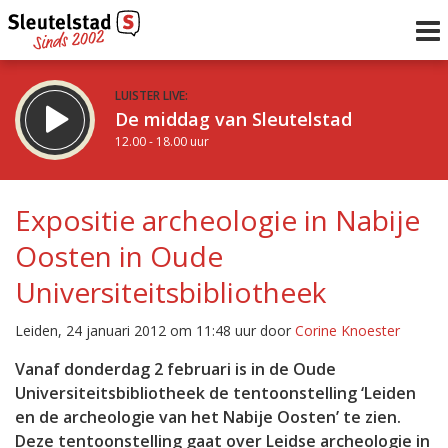
LUISTER LIVE:
De middag van Sleutelstad
12.00 - 18.00 uur
STRAKS:
De vrijdagavond met Keanu
Expositie archeologie in Nabije
18.00 - 19.00 uur
Oosten in Oude
uur 1 van 0
Vorig uur
Volgend uur
Universiteitsbibliotheek
Inklappen
Leiden, 24 januari 2012 om 11:48 uur door
Corine Knoester
Vanaf donderdag 2 februari is in de Oude
Universiteitsbibliotheek de tentoonstelling ‘Leiden
en de archeologie van het Nabije Oosten’ te zien.
Deze tentoonstelling gaat over Leidse archeologie in