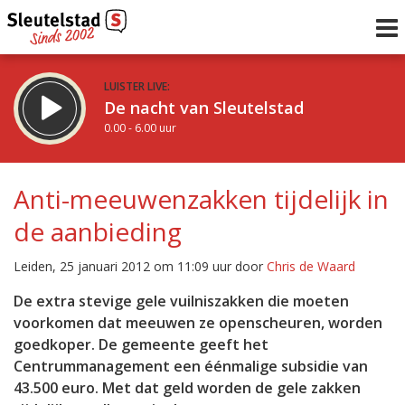
LUISTER LIVE:
De nacht van Sleutelstad
0.00 - 6.00 uur
STRAKS:
De ochtend van Sleutelstad
Anti-meeuwenzakken tijdelijk in
6.00 - 12.00 uur
de aanbieding
uur 1 van 0
Vorig uur
Volgend uur
Leiden, 25 januari 2012 om 11:09 uur door
Chris de Waard
Inklappen
De extra stevige gele vuilniszakken die moeten
voorkomen dat meeuwen ze openscheuren, worden
goedkoper. De gemeente geeft het
Centrummanagement een éénmalige subsidie van
43.500 euro. Met dat geld worden de gele zakken