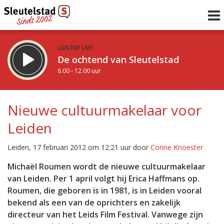
LUISTER LIVE:
De ochtend van Sleutelstad
6.00 - 12.00 uur
STRAKS:
De middag van Sleutelstad
Nieuwe cultuurmakelaar voor
12.00 - 19.00 uur
Leiden
uur 1 van 0
Vorig uur
Volgend uur
Leiden, 17 februari 2012 om 12:21 uur door
Corine Knoester
Inklappen
Michaël Roumen wordt de nieuwe cultuurmakelaar
van Leiden. Per 1 april volgt hij Erica Haffmans op.
Roumen, die geboren is in 1981, is in Leiden vooral
bekend als een van de oprichters en zakelijk
directeur van het Leids Film Festival. Vanwege zijn