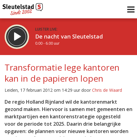
LUISTER LIVE:
De nacht van Sleutelstad
0.00 - 6.00 uur
STRAKS:
De ochtend van Sleutelstad
Transformatie lege kantoren
6.00 - 12.00 uur
kan in de papieren lopen
uur 1 van 0
Vorig uur
Volgend uur
Leiden, 17 februari 2012 om 14:29 uur door
Chris de Waard
Inklappen
De regio Holland Rijnland wil de kantorenmarkt
gezond maken. Hiervoor is samen met gemeenten en
marktpartijen een kantorenstrategie opgesteld
voor de periode tot 2025. Daarin drie belangrijke
opgaven: de plannen voor nieuwe kantoren worden