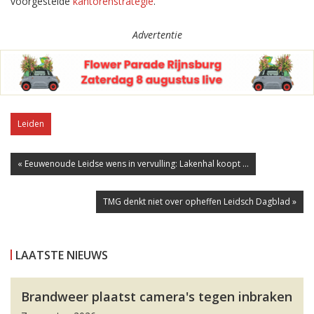
voorgestelde
kantorenstrategie
.
Advertentie
Leiden
« Eeuwenoude Leidse wens in vervulling: Lakenhal koopt ...
TMG denkt niet over opheffen Leidsch Dagblad »
LAATSTE NIEUWS
Brandweer plaatst camera's tegen inbraken