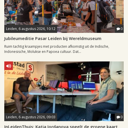
Leiden, 6 augustus 2026, 10:12
0
Jubileumeditie Pasar Leiden bij Wereldmuseum
Ruim tachtig kraampjes met producten afkomstig uit de Indische,
Indonesische, Molukse en Papoea cultuur. Dat...
Leiden, 6 augustus 2026, 09:03
0
InLeidenThuis: Katja Jordanova speelt de groene kaart