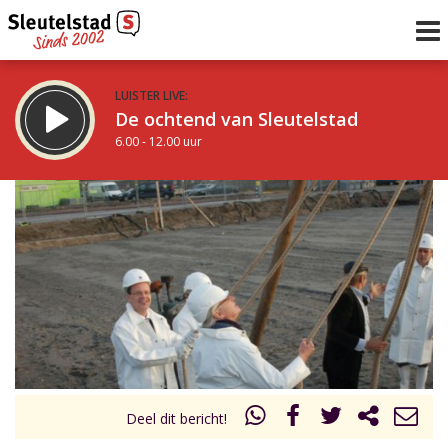
LUISTER LIVE:
De ochtend van Sleutelstad
6.00 - 12.00 uur
STRAKS:
De middag van Sleutelstad
12.00 - 18.00 uur
uur 1 van 0
Vorig uur
Volgend uur
Inklappen
Deel dit bericht!