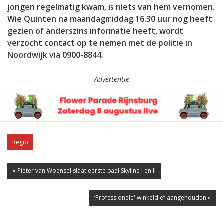
jongen regelmatig kwam, is niets van hem vernomen.
Wie Quinten na maandagmiddag 16.30 uur nog heeft
gezien of anderszins informatie heeft, wordt
verzocht contact op te nemen met de politie in
Noordwijk via 0900-8844.
Advertentie
Regio
« Pieter van Woensel slaat eerste paal Skyline I en II
‘Professionele' winkeldief aangehouden »