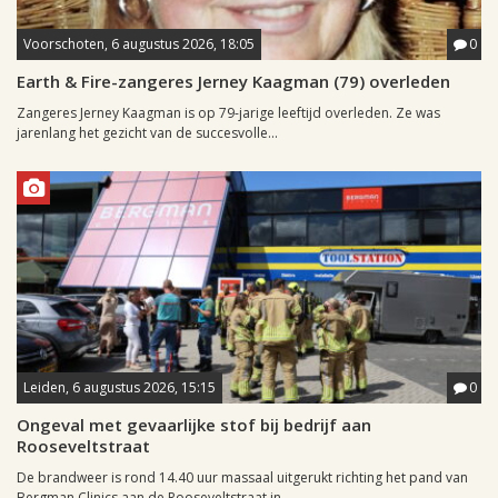
Voorschoten, 6 augustus 2026, 18:05
0
Earth & Fire-zangeres Jerney Kaagman (79) overleden
Zangeres Jerney Kaagman is op 79-jarige leeftijd overleden. Ze was
jarenlang het gezicht van de succesvolle...
Leiden, 6 augustus 2026, 15:15
0
Ongeval met gevaarlijke stof bij bedrijf aan
Rooseveltstraat
De brandweer is rond 14.40 uur massaal uitgerukt richting het pand van
Bergman Clinics aan de Rooseveltstraat in...