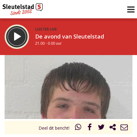
LUISTER LIVE:
De avond van Sleutelstad
21.00 - 0.00 uur
STRAKS:
De nacht van Sleutelstad
0.00 - 6.00 uur
uur 1 van 0
Vorig uur
Volgend uur
Inklappen
Deel dit bericht!