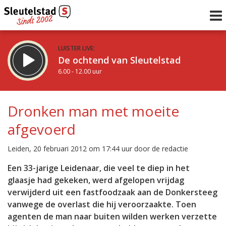
LUISTER LIVE:
De ochtend van Sleutelstad
6.00 - 12.00 uur
STRAKS:
De middag van Sleutelstad
Dronken man met moeite
12.00 - 18.00 uur
afgevoerd
uur 1 van 0
Vorig uur
Volgend uur
Leiden, 20 februari 2012 om 17:44 uur door de redactie
Inklappen
Een 33-jarige Leidenaar, die veel te diep in het
glaasje had gekeken, werd afgelopen vrijdag
verwijderd uit een fastfoodzaak aan de Donkersteeg
vanwege de overlast die hij veroorzaakte. Toen
agenten de man naar buiten wilden werken verzette