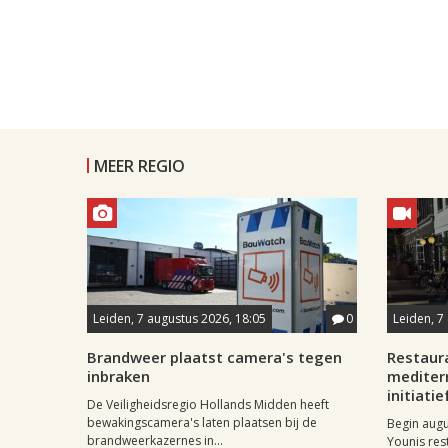
MEER REGIO
Leiden, 7 augustus 2026, 18:05
0
Leiden, 7
Brandweer plaatst camera's tegen
Restaur
inbraken
mediter
initiatie
De Veiligheidsregio Hollands Midden heeft
bewakingscamera's laten plaatsen bij de
Begin aug
brandweerkazernes in...
Younis res