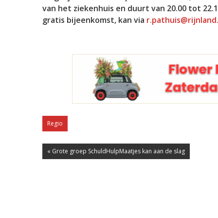
van het ziekenhuis en duurt van 20.00 tot 22.
gratis bijeenkomst, kan via
r.pathuis@rijnland.
Regio
« Grote groep SchuldHulpMaatjes kan aan de slag