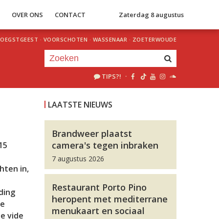
S
OVER ONS
CONTACT
Zaterdag 8 augustus
OEGSTGEEST
·
VOORSCHOTEN
·
WASSENAAR
·
ZOETERWOUDE
TIPS?!
·
Je luistert nu naar
uur 1 van 0
LAATSTE NIEUWS
«
Vorig uur
Volgend uur
»
Brandweer plaatst
camera's tegen inbraken
15
7 augustus 2026
hten in,
Restaurant Porto Pino
ding
heropent met mediterrane
de
menukaart en sociaal
e vide