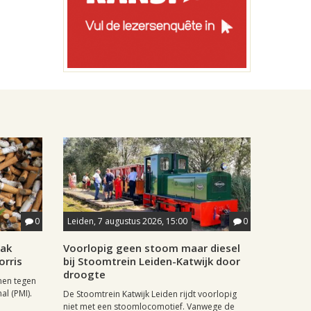
0
Leiden, 7 augustus 2026, 15:00
0
aak
Voorlopig geen stoom maar diesel
orris
bij Stoomtrein Leiden-Katwijk door
droogte
nen tegen
al (PMI).
De Stoomtrein Katwijk Leiden rijdt voorlopig
niet met een stoomlocomotief. Vanwege de