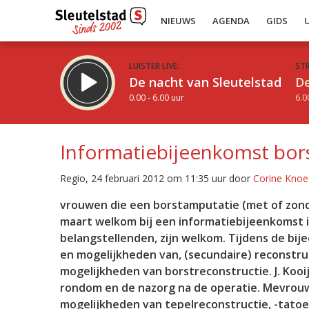
NIEUWS
AGENDA
GIDS
LUISTER LIVE:
ST
De nacht van Sleutelstad
De
0.00 - 6.00 uur
6.0
Informatiebijeenkomst bor
Regio, 24 februari 2012 om 11:35 uur door
Corine Knoe
Inklappen
vrouwen die een borstamputatie (met of zond
maart welkom bij een informatiebijeenkomst i
belangstellenden, zijn welkom. Tijdens de bij
en mogelijkheden van, (secundaire) reconstructi
mogelijkheden van borstreconstructie. J. Koo
rondom en de nazorg na de operatie. Mevrouw
mogelijkheden van tepelreconstructie, -tatoe