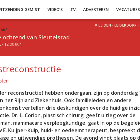
UITZENDING GEMIST
VIDEO’S
TV
ADVERTEREN
VACATURE
LEIDEN
·
LEIDERDORP
·
RAKS:
 ochtend van Sleutelstad
0 - 12.00 uur
streconstructie
ster
er reconstructie) hebben ondergaan, zijn op donderdag 
n het Rijnland Ziekenhuis. Ook familieleden en andere
eenkomst vertellen drie deskundigen over de huidige inzic
e. Dr. L. Corion, plastisch chirurg, geeft uitleg over de
ijman, mammacare verpleegkundige, gaat in op de begelei
 E. Kuijper-Kuip, huid- en oedeemtherapeut, bespreekt 
age en uitwendige prothesen. De avond vindt plaats op d