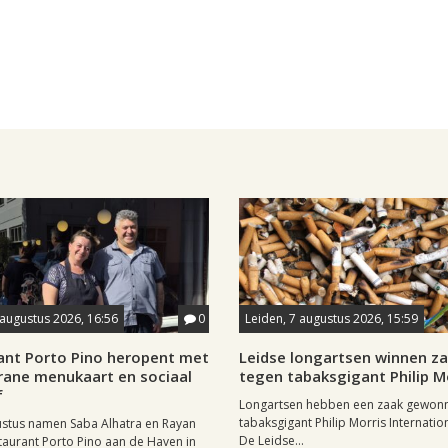
 augustus 2026, 16:56
0
Leiden, 7 augustus 2026, 15:59
ant Porto Pino heropent met
Leidse longartsen winnen z
rane menukaart en sociaal
tegen tabaksgigant Philip M
f
Longartsen hebben een zaak gewon
tabaksgigant Philip Morris Internation
ustus namen Saba Alhatra en Rayan
De Leidse...
taurant Porto Pino aan de Haven in