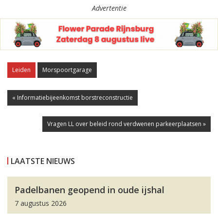
Advertentie
Leiden
Morspoortgarage
« Informatiebijeenkomst borstreconstructie
Vragen LL over beleid rond verdwenen parkeerplaatsen »
LAATSTE NIEUWS
Padelbanen geopend in oude ijshal
7 augustus 2026