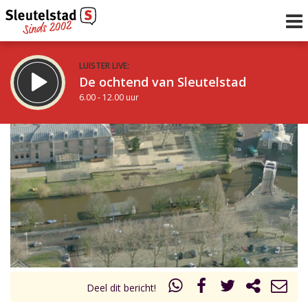
LUISTER LIVE:
De ochtend van Sleutelstad
6.00 - 12.00 uur
STRAKS:
De middag van Sleutelstad
12.00 - 18.00 uur
uur 1 van 0
Vorig uur
Volgend uur
Inklappen
Deel dit bericht!