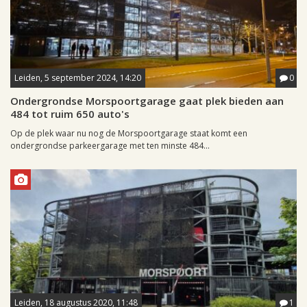
Leiden, 5 september 2024, 14:20
0
Ondergrondse Morspoortgarage gaat plek bieden aan
484 tot ruim 650 auto's
Op de plek waar nu nog de Morspoortgarage staat komt een
ondergrondse parkeergarage met ten minste 484...
Leiden, 18 augustus 2020, 11:48
1