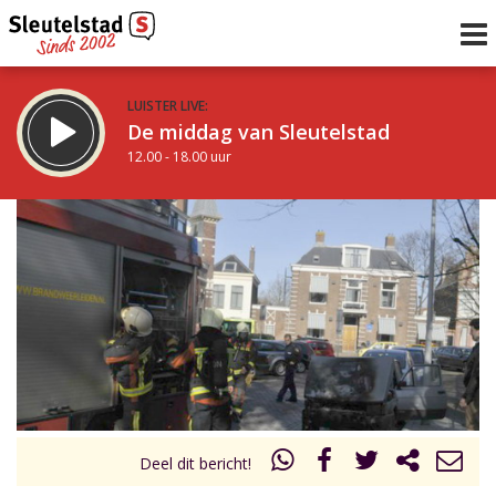
LUISTER LIVE:
De middag van Sleutelstad
12.00 - 18.00 uur
STRAKS:
De avond van Sleutelstad
18.00 - 19.00 uur
uur 1 van 0
Vorig uur
Volgend uur
Inklappen
Deel dit bericht!