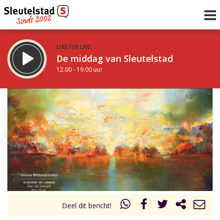
LUISTER LIVE:
De middag van Sleutelstad
12.00 - 19.00 uur
STRAKS:
De avond van Sleutelstad
19.00 - 22.00 uur
uur 1 van 0
Vorig uur
Volgend uur
Inklappen
Deel dit bericht!