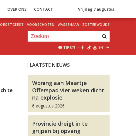
S
OVER ONS
CONTACT
Vrijdag 7 augustus
OEGSTGEEST
·
VOORSCHOTEN
·
WASSENAAR
·
ZOETERWOUDE
TIPS?!
·
Je luistert nu naar
uur 1 van 0
LAATSTE NIEUWS
«
Vorig uur
Volgend uur
»
Woning aan Maartje
Offerspad vier weken dicht
ich te
na explosie
6 augustus 2026
Provincie dreigt in te
grijpen bij opvang