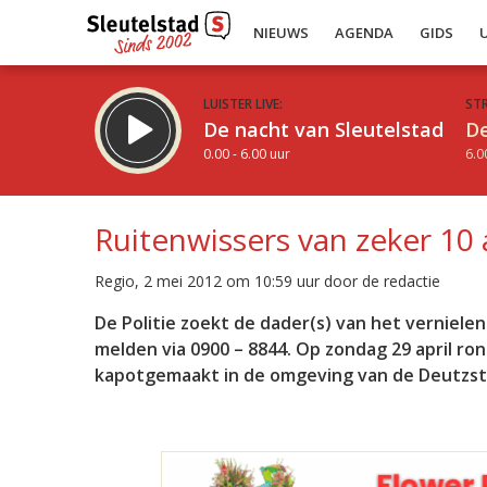
NIEUWS
AGENDA
GIDS
LUISTER LIVE:
ST
De nacht van Sleutelstad
De
0.00 - 6.00 uur
6.0
Ruitenwissers van zeker 10 
Regio, 2 mei 2012 om 10:59 uur door de redactie
Inklappen
De Politie zoekt de dader(s) van het verniele
melden via 0900 – 8844. Op zondag 29 april ro
kapotgemaakt in de omgeving van de Deutzst