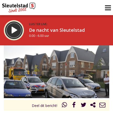
LUISTER LIVE:
De nacht van Sleutelstad
0.00 - 6.00 uur
STRAKS:
De ochtend van Sleutelstad
6.00 - 12.00 uur
uur 1 van 0
Vorig uur
Volgend uur
Inklappen
Deel dit bericht!