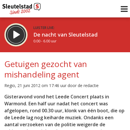
LUISTER LIVE:
De nacht van Sleutelstad
0.00 - 6.00 uur
STRAKS:
De ochtend van Sleutelstad
Getuigen gezocht van
6.00 - 12.00 uur
mishandeling agent
uur 1 van 0
Vorig uur
Volgend uur
Regio, 21 juni 2012 om 17:46 uur door de redactie
Inklappen
Gisteravond vond het Leede Concert plaats in
Warmond. Een half uur nadat het concert was
afgelopen, rond 00.30 uur, klonk van één boot, die op
de Leede lag nog keiharde muziek. Ondanks een
aantal verzoeken van de politie weigerde de