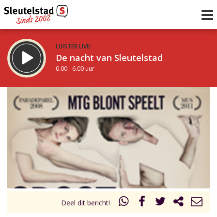
LUISTER LIVE:
De nacht van Sleutelstad
0.00 - 6.00 uur
STRAKS:
De ochtend van Sleutelstad
6.00 - 12.00 uur
uur 1 van 0
Vorig uur
Volgend uur
Inklappen
Deel dit bericht!