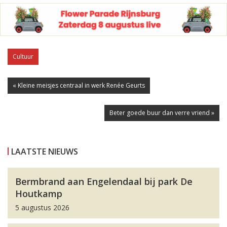
Cultuur
« Kleine meisjes centraal in werk Renée Geurts
Beter goede buur dan verre vriend »
LAATSTE NIEUWS
Bermbrand aan Engelendaal bij park De
Houtkamp
5 augustus 2026