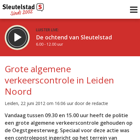
LUISTER LIVE:
De ochtend van Sleutelstad
6.00 - 12.00 uur
STRAKS:
De middag van Sleutelstad
Grote algemene
12.00 - 17.00 uur
verkeerscontrole in Leiden
uur 1 van 0
Vorig uur
Volgend uur
Noord
Inklappen
Leiden, 22 juni 2012 om 16:06 uur door de redactie
Vandaag tussen 09.30 en 15.00 uur heeft de politie
een grote algemene verkeerscontrole gehouden op
de Oegstgeesterweg. Speciaal voor deze actie was
een controlepost ingericht op het terrein van