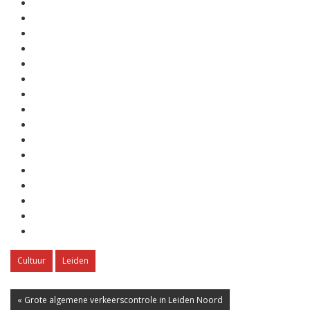
Cultuur
Leiden
« Grote algemene verkeerscontrole in Leiden Noord