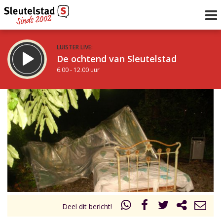
LUISTER LIVE:
De ochtend van Sleutelstad
6.00 - 12.00 uur
STRAKS:
De middag van Sleutelstad
12.00 - 19.00 uur
uur 1 van 0
Vorig uur
Volgend uur
Inklappen
Deel dit bericht!