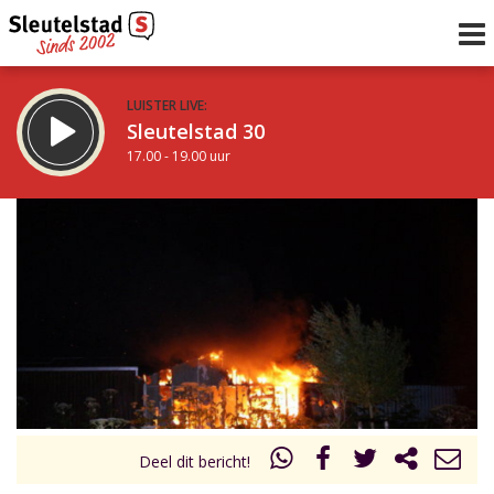
LUISTER LIVE:
Sleutelstad 30
17.00 - 19.00 uur
STRAKS:
De avond van Sleutelstad
19.00 - 0.00 uur
uur 1 van 0
Vorig uur
Volgend uur
Inklappen
Deel dit bericht!