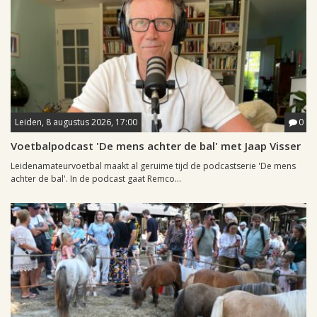
Leiden, 8 augustus 2026, 17:00
0
Voetbalpodcast 'De mens achter de bal' met Jaap Visser
Leidenamateurvoetbal maakt al geruime tijd de podcastserie 'De mens
achter de bal'. In de podcast gaat Remco...