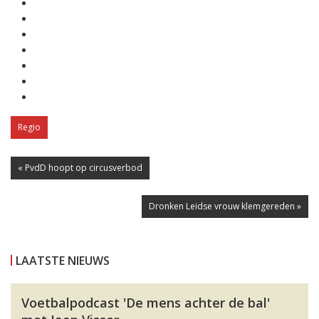
Regio
« PvdD hoopt op circusverbod
Dronken Leidse vrouw klemgereden »
LAATSTE NIEUWS
Voetbalpodcast 'De mens achter de bal'