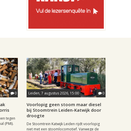
0
Leiden, 7 augustus 2026, 15:00
0
aak
Voorlopig geen stoom maar diesel
orris
bij Stoomtrein Leiden-Katwijk door
droogte
nen tegen
al (PMI).
De Stoomtrein Katwijk Leiden rijdt voorlopig
niet met een stoomlocomotief. Vanwege de