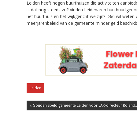
Leiden heeft negen buurthuizen die activiteiten aanbie
is dat nog steeds zo? Vinden Leidenaren hun buurtgeno
het buurthuis en het wijkgericht welzijn? D66 wil weten
meerjarenbeleid van de gemeente minder geld beschikba
Leiden
« Gouden Speld gemeente Leiden voor LAK-directeur Roland..