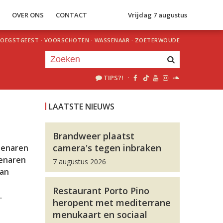
S
OVER ONS
CONTACT
Vrijdag 7 augustus
OEGSTGEEST
·
VOORSCHOTEN
·
WASSENAAR
·
ZOETERWOUDE
TIPS?!
·
Je luistert nu naar
uur 1 van 0
LAATSTE NIEUWS
«
Vorig uur
Volgend uur
»
Brandweer plaatst
camera's tegen inbraken
denaren
denaren
7 augustus 2026
aan
Restaurant Porto Pino
.
heropent met mediterrane
menukaart en sociaal