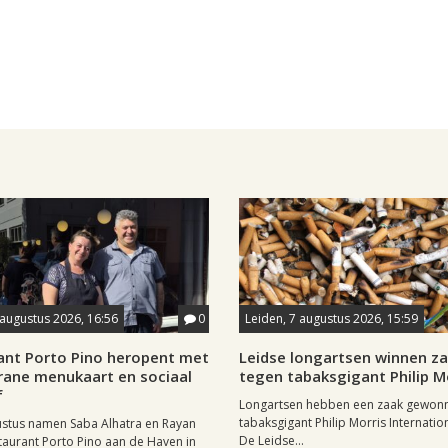
 augustus 2026, 16:56
0
Leiden, 7 augustus 2026, 15:59
ant Porto Pino heropent met
Leidse longartsen winnen z
rane menukaart en sociaal
tegen tabaksgigant Philip M
f
Longartsen hebben een zaak gewon
tabaksgigant Philip Morris Internation
ustus namen Saba Alhatra en Rayan
De Leidse...
taurant Porto Pino aan de Haven in