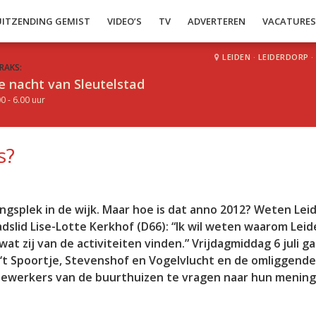
UITZENDING GEMIST
VIDEO’S
TV
ADVERTEREN
VACATURE
LEIDEN
·
LEIDERDORP
·
RAKS:
e nacht van Sleutelstad
0 - 6.00 uur
s?
gsplek in de wijk. Maar hoe is dat anno 2012? Weten Lei
dslid Lise-Lotte Kerkhof (D66): “Ik wil weten waarom Lei
at zij van de activiteiten vinden.” Vrijdagmiddag 6 juli g
 ‘t Spoortje, Stevenshof en Vogelvlucht en de omliggende
ewerkers van de buurthuizen te vragen naar hun mening