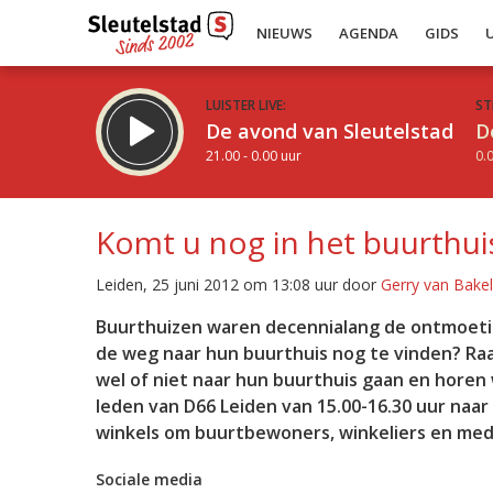
NIEUWS
AGENDA
GIDS
LUISTER LIVE:
ST
De avond van Sleutelstad
D
21.00 - 0.00 uur
0.0
Komt u nog in het buurthui
Leiden, 25 juni 2012 om 13:08 uur door
Gerry van Bakel
Inklappen
Buurthuizen waren decennialang de ontmoetin
de weg naar hun buurthuis nog te vinden? Raa
wel of niet naar hun buurthuis gaan en horen w
leden van D66 Leiden van 15.00-16.30 uur naar
winkels om buurtbewoners, winkeliers en med
Sociale media