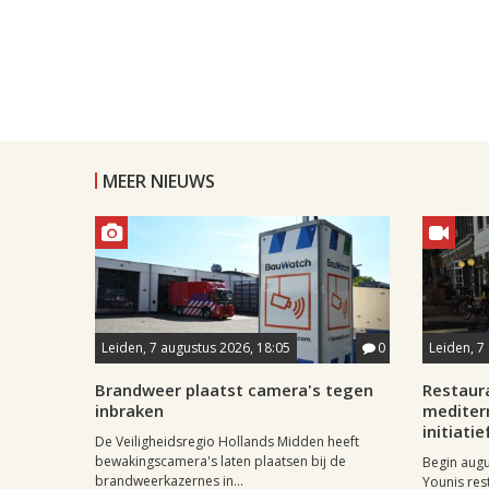
MEER NIEUWS
Leiden, 7 augustus 2026, 18:05
0
Leiden, 7
Brandweer plaatst camera's tegen
Restaur
inbraken
mediter
initiatie
De Veiligheidsregio Hollands Midden heeft
bewakingscamera's laten plaatsen bij de
Begin aug
brandweerkazernes in...
Younis res