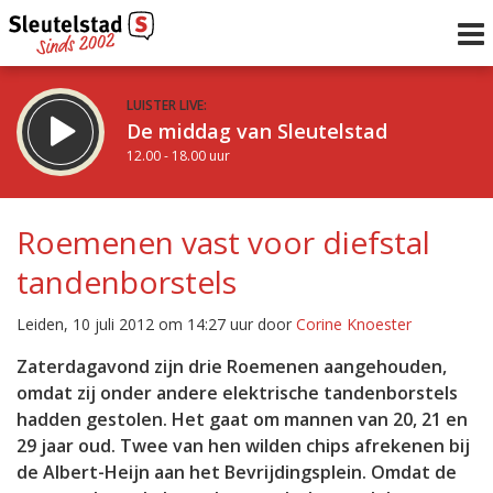
LUISTER LIVE:
De middag van Sleutelstad
12.00 - 18.00 uur
STRAKS:
De vrijdagavond met Keanu
Roemenen vast voor diefstal
18.00 - 19.00 uur
tandenborstels
uur 1 van 0
Vorig uur
Volgend uur
Leiden, 10 juli 2012 om 14:27 uur door
Corine Knoester
Inklappen
Zaterdagavond zijn drie Roemenen aangehouden,
omdat zij onder andere elektrische tandenborstels
hadden gestolen. Het gaat om mannen van 20, 21 en
29 jaar oud. Twee van hen wilden chips afrekenen bij
de Albert-Heijn aan het Bevrijdingsplein. Omdat de