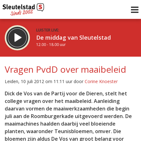
LUISTER LIVE:
De middag van Sleutelstad
12.00 - 18.00 uur
STRAKS:
De avond van Sleutelstad
Vragen PvdD over maaibeleid
18.00 - 19.00 uur
uur 1 van 0
Vorig uur
Volgend uur
Leiden, 10 juli 2012 om 11:11 uur door
Corine Knoester
Inklappen
Dick de Vos van de Partij voor de Dieren, stelt het
college vragen over het maaibeleid. Aanleiding
daarvan vormen de maaiwerkzaamheden die begin
juli aan de Roomburgerkade uitgevoerd werden. De
maaimachines haalden daarbij veel bloeiende
planten, waaronder Teunisbloemen, omver. Die
bloemen zijn aldus De Vos van groot belang voor