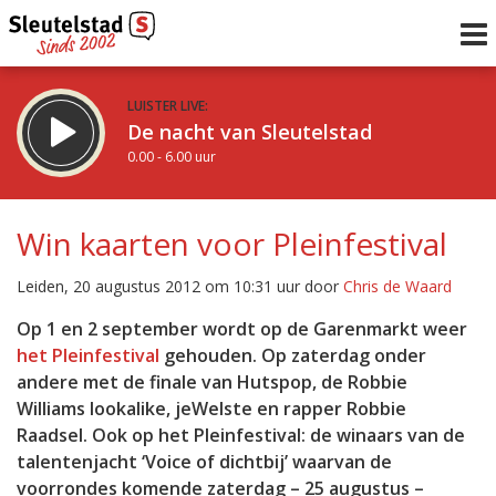
LUISTER LIVE:
De nacht van Sleutelstad
0.00 - 6.00 uur
STRAKS:
De ochtend van Sleutelstad
Win kaarten voor Pleinfestival
6.00 - 12.00 uur
uur 1 van 0
Vorig uur
Volgend uur
Leiden, 20 augustus 2012 om 10:31 uur door
Chris de Waard
Inklappen
Op 1 en 2 september wordt op de Garenmarkt weer
het Pleinfestival
gehouden. Op zaterdag onder
andere met de finale van Hutspop, de Robbie
Williams lookalike, jeWelste en rapper Robbie
Raadsel. Ook op het Pleinfestival: de winaars van de
talentenjacht ‘Voice of dichtbij’ waarvan de
voorrondes komende zaterdag – 25 augustus –