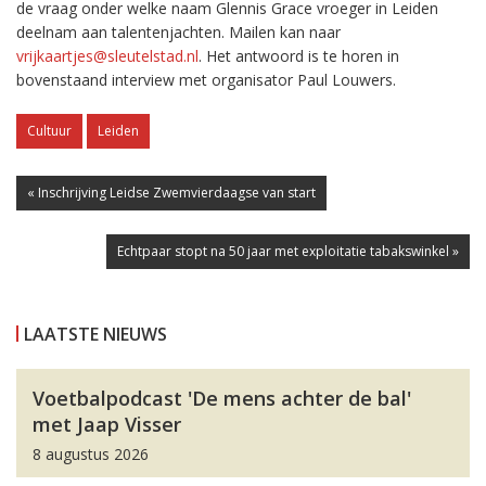
de vraag onder welke naam Glennis Grace vroeger in Leiden
deelnam aan talentenjachten. Mailen kan naar
vrijkaartjes@sleutelstad.nl
. Het antwoord is te horen in
bovenstaand interview met organisator Paul Louwers.
Cultuur
Leiden
« Inschrijving Leidse Zwemvierdaagse van start
Echtpaar stopt na 50 jaar met exploitatie tabakswinkel »
LAATSTE NIEUWS
Voetbalpodcast 'De mens achter de bal'
met Jaap Visser
8 augustus 2026