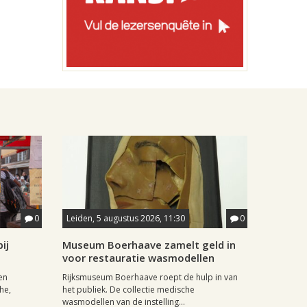
0
Leiden, 5 augustus 2026, 11:30
0
ij
Museum Boerhaave zamelt geld in
voor restauratie wasmodellen
en
Rijksmuseum Boerhaave roept de hulp in van
he,
het publiek. De collectie medische
wasmodellen van de instelling...