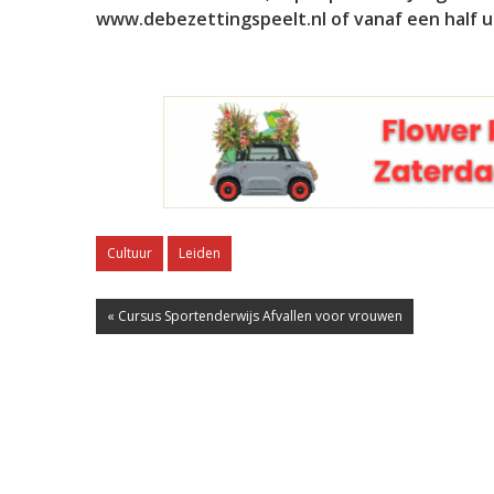
www.debezettingspeelt.nl of vanaf een half u
Cultuur
Leiden
« Cursus Sportenderwijs Afvallen voor vrouwen