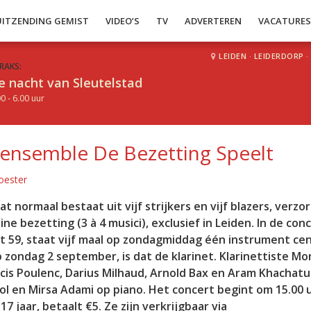
UITZENDING GEMIST
VIDEO’S
TV
ADVERTEREN
VACATURE
LEIDEN
·
LEIDERDORP
·
RAKS:
e nacht van Sleutelstad
0 - 6.00 uur
ensemble De Bezetting Speelt
oester
ormaal bestaat uit vijf strijkers en vijf blazers, verzor
ne bezetting (3 à 4 musici), exclusief in Leiden. In de con
 59, staat vijf maal op zondagmiddag één instrument cen
 zondag 2 september, is dat de klarinet. Klarinettiste Mo
is Poulenc, Darius Milhaud, Arnold Bax en Aram Khachatu
l en Mirsa Adami op piano. Het concert begint om 15.00 u
 jaar, betaalt €5. Ze zijn verkrijgbaar via