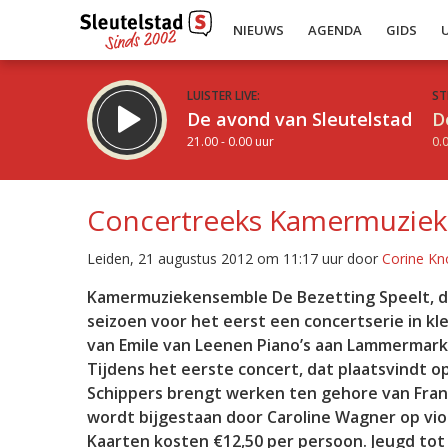
NIEUWS
AGENDA
GIDS
LUISTER LIVE:
ST
De avond van Sleutelstad
D
21.00 - 0.00 uur
0.0
Concertreeks Kamermuziek
Leiden, 21 augustus 2012 om 11:17 uur door
Corine Kn
Inklappen
Kamermuziekensemble De Bezetting Speelt, dat n
seizoen voor het eerst een concertserie in klei
van Emile van Leenen Piano’s aan Lammermarkt
Tijdens het eerste concert, dat plaatsvindt op
Schippers brengt werken ten gehore van Franc
wordt bijgestaan door Caroline Wagner op vioo
Kaarten kosten €12,50 per persoon. Jeugd tot 17