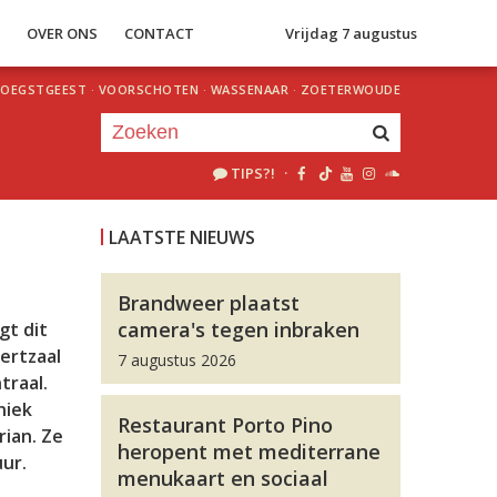
S
OVER ONS
CONTACT
Vrijdag 7 augustus
OEGSTGEEST
·
VOORSCHOTEN
·
WASSENAAR
·
ZOETERWOUDE
TIPS?!
·
Je luistert nu naar
uur 1 van 0
LAATSTE NIEUWS
«
Vorig uur
Volgend uur
»
Brandweer plaatst
camera's tegen inbraken
gt dit
certzaal
7 augustus 2026
traal.
niek
Restaurant Porto Pino
rian. Ze
heropent met mediterrane
ur.
menukaart en sociaal