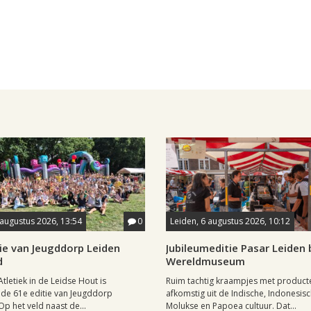
 augustus 2026, 13:54
0
Leiden, 6 augustus 2026, 10:12
ie van Jeugddorp Leiden
Jubileumeditie Pasar Leiden b
d
Wereldmuseum
Atletiek in de Leidse Hout is
Ruim tachtig kraampjes met product
de 61e editie van Jeugddorp
afkomstig uit de Indische, Indonesisc
p het veld naast de...
Molukse en Papoea cultuur. Dat...