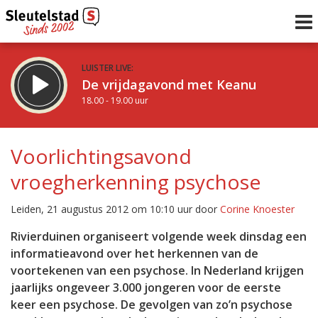
LUISTER LIVE:
De vrijdagavond met Keanu
18.00 - 19.00 uur
STRAKS:
De Vrijdagavond met Gijs
Voorlichtingsavond
19.00 - 21.00 uur
vroegherkenning psychose
uur 1 van 0
Vorig uur
Volgend uur
Leiden, 21 augustus 2012 om 10:10 uur door
Corine Knoester
Inklappen
Rivierduinen organiseert volgende week dinsdag een
informatieavond over het herkennen van de
voortekenen van een psychose. In Nederland krijgen
jaarlijks ongeveer 3.000 jongeren voor de eerste
keer een psychose. De gevolgen van zo’n psychose