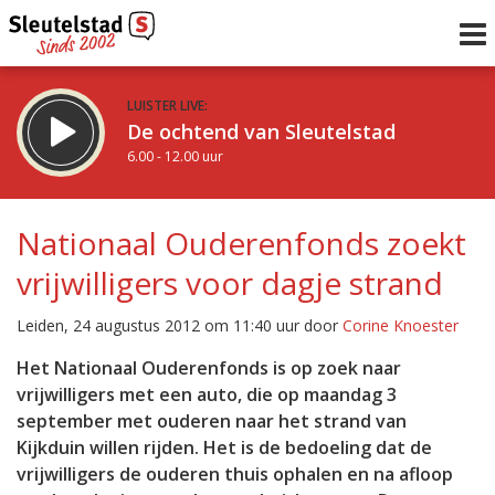
LUISTER LIVE:
De ochtend van Sleutelstad
6.00 - 12.00 uur
STRAKS:
De middag van Sleutelstad
Nationaal Ouderenfonds zoekt
12.00 - 19.00 uur
vrijwilligers voor dagje strand
uur 1 van 0
Vorig uur
Volgend uur
Leiden, 24 augustus 2012 om 11:40 uur door
Corine Knoester
Inklappen
Het Nationaal Ouderenfonds is op zoek naar
vrijwilligers met een auto, die op maandag 3
september met ouderen naar het strand van
Kijkduin willen rijden. Het is de bedoeling dat de
vrijwilligers de ouderen thuis ophalen en na afloop