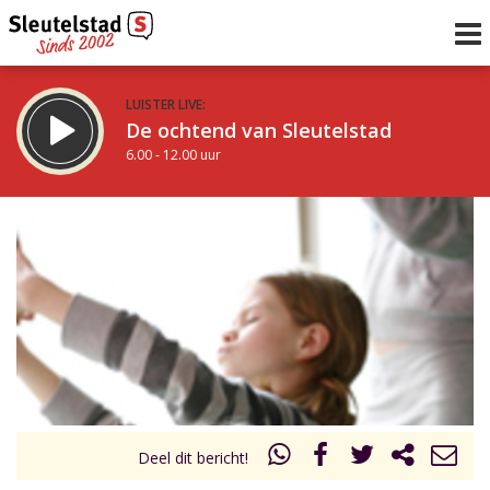
LUISTER LIVE:
De ochtend van Sleutelstad
6.00 - 12.00 uur
STRAKS:
De middag van Sleutelstad
12.00 - 17.00 uur
uur 1 van 0
Vorig uur
Volgend uur
Inklappen
Deel dit bericht!