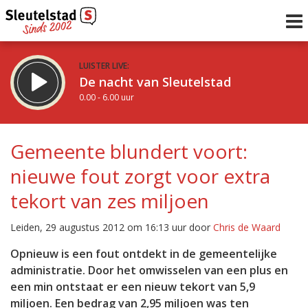
LUISTER LIVE:
De nacht van Sleutelstad
0.00 - 6.00 uur
STRAKS:
De ochtend van Sleutelstad
Gemeente blundert voort:
6.00 - 12.00 uur
nieuwe fout zorgt voor extra
uur 1 van 0
Vorig uur
Volgend uur
tekort van zes miljoen
Inklappen
Leiden, 29 augustus 2012 om 16:13 uur door
Chris de Waard
Opnieuw is een fout ontdekt in de gemeentelijke
administratie. Door het omwisselen van een plus en
een min ontstaat er een nieuw tekort van 5,9
miljoen. Een bedrag van 2,95 miljoen was ten