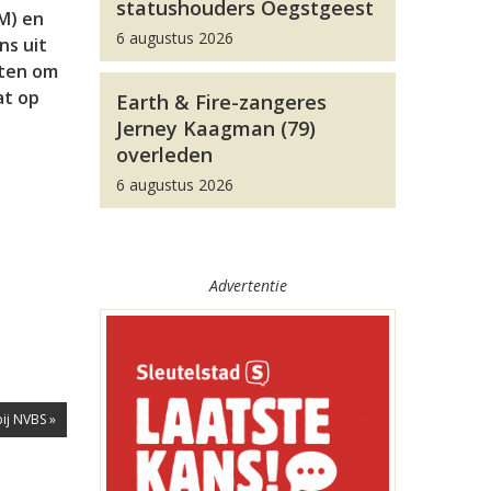
statushouders Oegstgeest
VM) en
6 augustus 2026
ns uit
iten om
at op
Earth & Fire-zangeres
Jerney Kaagman (79)
overleden
6 augustus 2026
Advertentie
ij NVBS »