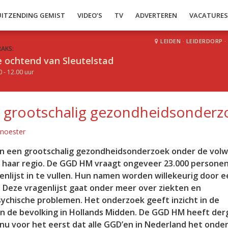
UITZENDING GEMIST
VIDEO’S
TV
ADVERTEREN
VACATURE
LEIDEN
·
LEIDERDORP
·
RAKS:
 ochtend van Sleutelstad
0 - 12.00 uur
 grootschalig gezondheidsonderz
Knoester
n een grootschalig gezondheidsonderzoek onder de vol
 haar regio. De GGD HM vraagt ongeveer 23.000 personen
agenlijst in te vullen. Hun namen worden willekeurig door 
 Deze vragenlijst gaat onder meer over ziekten en
ychische problemen. Het onderzoek geeft inzicht in de
an de bevolking in Hollands Midden. De GGD HM heeft derg
 nu voor het eerst dat alle GGD’en in Nederland het onde