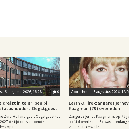
t, 6 augustus 2026, 18:28
0
Voorschoten, 6 augustus 2026, 18:0
 dreigt in te grijpen bij
Earth & Fire-zangeres Jerney
statushouders Oegstgeest
Kaagman (79) overleden
ie Zuid-Holland geeft Oegstgeest tot
Zangeres Jerney Kaagman is op 79-ja
i 2027 de tijd om voldoende
leeftijd overleden. Ze was jarenlang 
ers op te...
van de succesvolle...