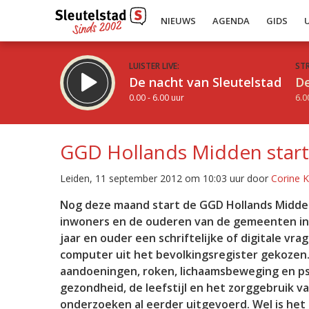
NIEUWS
AGENDA
GIDS
LUISTER LIVE:
ST
De nacht van Sleutelstad
De
0.00 - 6.00 uur
6.0
GGD Hollands Midden start
Leiden, 11 september 2012 om 10:03 uur door
Corine 
Inklappen
Nog deze maand start de GGD Hollands Midde
inwoners en de ouderen van de gemeenten in
jaar en ouder een schriftelijke of digitale vr
computer uit het bevolkingsregister gekozen.
aandoeningen, roken, lichaamsbeweging en ps
gezondheid, de leefstijl en het zorggebruik v
onderzoeken al eerder uitgevoerd. Wel is het